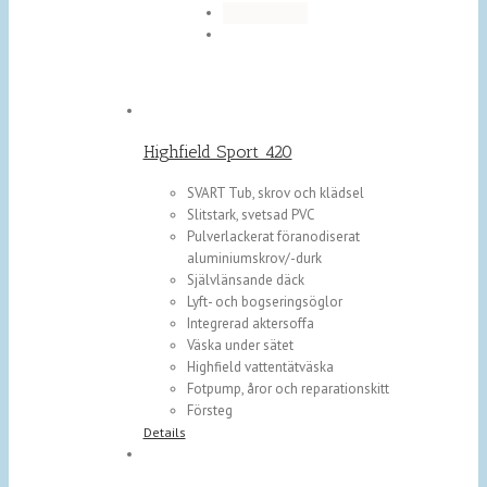
Highfield Sport 420
SVART Tub, skrov och klädsel
Slitstark, svetsad PVC
Pulverlackerat föranodiserat
aluminiumskrov/-durk
Självlänsande däck
Lyft- och bogseringsöglor
Integrerad aktersoffa
Väska under sätet
Highfield vattentätväska
Fotpump, åror och reparationskitt
Försteg
Details