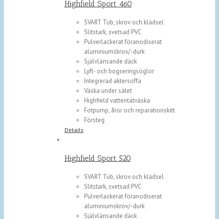
Highfield Sport 460
SVART Tub, skrov och klädsel
Slitstark, svetsad PVC
Pulverlackerat föranodiserat
aluminiumskrov/-durk
Självlänsande däck
Lyft- och bogseringsöglor
Integrerad aktersoffa
Väska under sätet
Highfield vattentätväska
Fotpump, åror och reparationskitt
Försteg
Details
Highfield Sport 520
SVART Tub, skrov och klädsel
Slitstark, svetsad PVC
Pulverlackerat föranodiserat
aluminiumskrov/-durk
Självlänsande däck