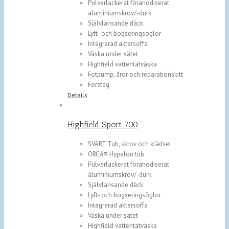
Pulverlackerat föranodiserat
aluminiumskrov/-durk
Självlänsande däck
Lyft- och bogseringsöglor
Integrerad aktersoffa
Väska under sätet
Highfield vattentätväska
Fotpump, åror och reparationskitt
Försteg
Details
Highfield Sport 700
SVART Tub, skrov och klädsel
ORCA® Hypalon tub
Pulverlackerat föranodiserat
aluminiumskrov/-durk
Självlänsande däck
Lyft- och bogseringsöglor
Integrerad aktersoffa
Väska under sätet
Highfield vattentätväska