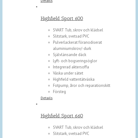
Details
Highfield Sport 600
SVART Tub, skrov och klädsel
Slitstark, svetsad PVC
Pulverlackerat föranodiserat
aluminiumskrov/-durk
Självlänsande däck
Lyft- och bogseringsöglor
Integrerad aktersoffa
Väska under sätet
Highfield vattentätväska
Fotpump, åror och reparationskitt
Försteg
Details
Highfield Sport 660
SVART Tub, skrov och klädsel
Slitstark, svetsad PVC