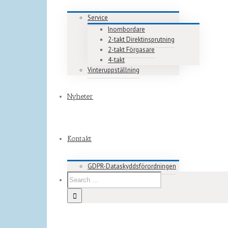
Service
Inombordare
2-takt Direktinsprutning
2-takt Förgasare
4-takt
Vinteruppställning
Nyheter
Kontakt
GDPR-Dataskyddsförordningen