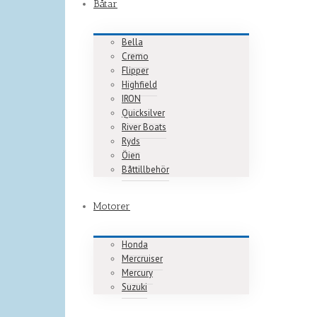
Båtar
Bella
Cremo
Flipper
Highfield
IRON
Quicksilver
River Boats
Ryds
Öien
Båttillbehör
Motorer
Honda
Mercruiser
Mercury
Suzuki