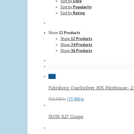
Sort by
Date
Sort by
Popularity
Sort by
Rating
Show
12 Products
Show
12 Products
Show
24 Products
Show
36 Products
Rea!
Fabriksny Quicksilver 805 Pilothouse-
Det
Det
920,000
kr
725,000
kr
ursprungliga
nuvarande
priset
priset
IRON 827 Coupe
var:
är:
920,000 kr.
725,000 kr.