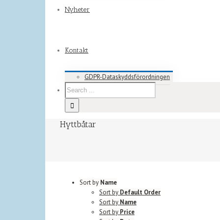
Nyheter
Kontakt
GDPR-Dataskyddsförordningen
Hyttbåtar
Sort by
Name
Sort by
Default Order
Sort by
Name
Sort by
Price