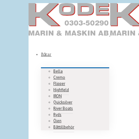
Båtar
Bella
Cremo
Flipper
Highfield
IRON
Quicksilver
River Boats
Ryds
Öien
Båttillbehör