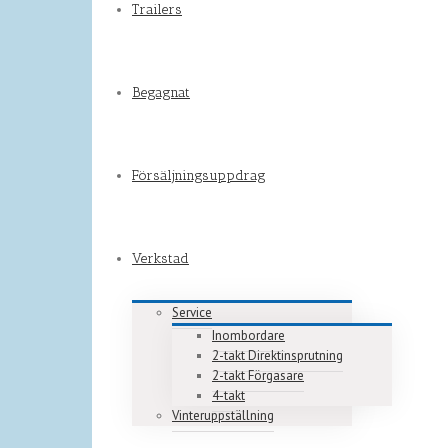
Trailers
Begagnat
Försäljningsuppdrag
Verkstad
Service
Inombordare
2-takt Direktinsprutning
2-takt Förgasare
4-takt
Vinteruppställning