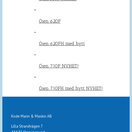
Öien 620F
Öien 620FH med hytt
Öien 710F NYHET!
Öien 710FH med hytt NYHET!
Kode Marin & Maskin AB
Lilla Strandvägen 7