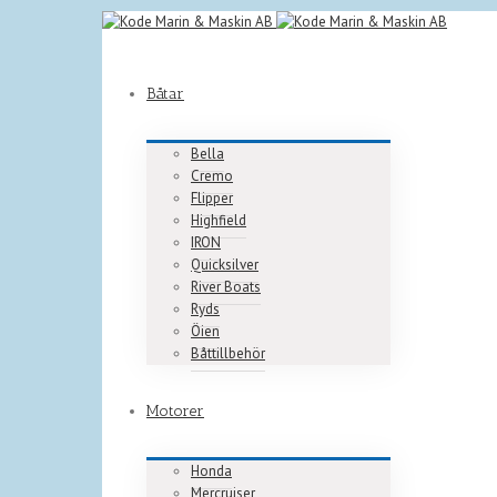
Båtar
Bella
Cremo
Flipper
Highfield
IRON
Quicksilver
River Boats
Ryds
Öien
Båttillbehör
Motorer
Honda
Mercruiser