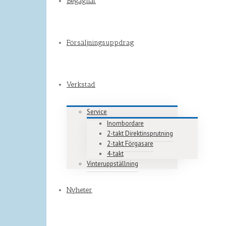
Begagnat
Försäljningsuppdrag
Verkstad
Service
Inombordare
2-takt Direktinsprutning
2-takt Förgasare
4-takt
Vinteruppställning
Nyheter