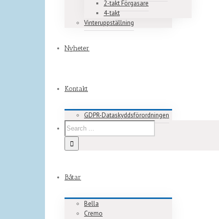
2-takt Förgasare
4-takt
Vinteruppställning
Nyheter
Kontakt
GDPR-Dataskyddsförordningen
Båtar
Bella
Cremo