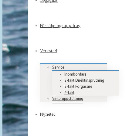
Begagnat
Försäljningsuppdrag
Verkstad
Service
Inombordare
2-takt Direktinsprutning
2-takt Förgasare
4-takt
Vinteruppställning
Nyheter