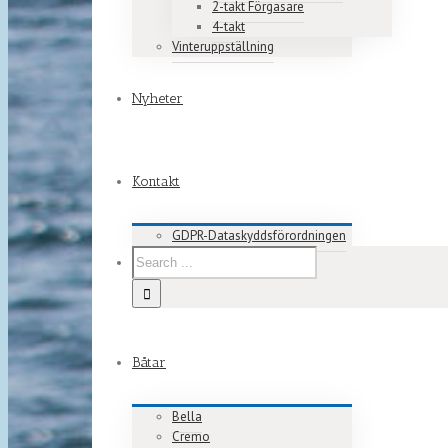
2-takt Förgasare
4-takt
Vinteruppställning
Nyheter
Kontakt
GDPR-Dataskyddsförordningen
Båtar
Bella
Cremo