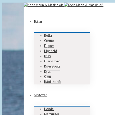
Båtar
Bella
Cremo
Flipper
Highfield
IRON
Quicksilver
River Boats
Ryds
Öien
Båttillbehör
Motorer
Honda
Mercruiser