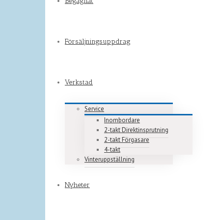
Begagnat
Försäljningsuppdrag
Verkstad
Service
Inombordare
2-takt Direktinsprutning
2-takt Förgasare
4-takt
Vinteruppställning
Nyheter