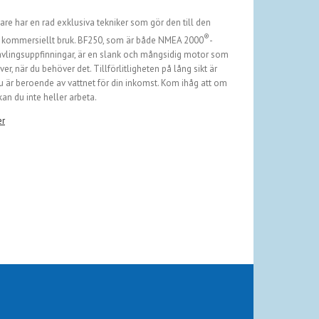
e har en rad exklusiva tekniker som gör den till den
®
ch kommersiellt bruk. BF250, som är både NMEA 2000
-
ävlingsuppfinningar, är en slank och mångsidig motor som
er, när du behöver det. Tillförlitligheten på lång sikt är
du är beroende av vattnet för din inkomst. Kom ihåg att om
kan du inte heller arbeta.
er