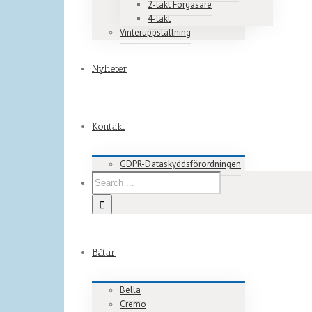
2-takt Förgasare
4-takt
Vinteruppställning
Nyheter
Kontakt
GDPR-Dataskyddsförordningen
Båtar
Bella
Cremo