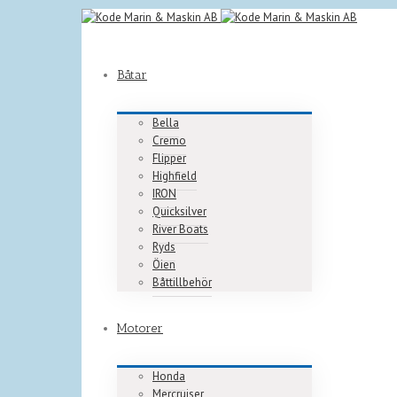
Båtar
Bella
Cremo
Flipper
Highfield
IRON
Quicksilver
River Boats
Ryds
Öien
Båttillbehör
Motorer
Honda
Mercruiser