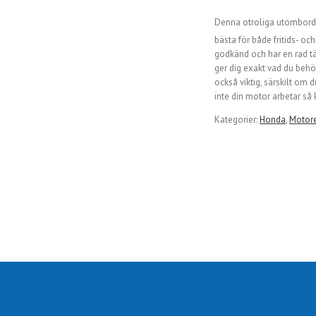
Denna otroliga utombordar
bästa för både fritids- o
godkänd och har en rad t
ger dig exakt vad du behöv
också viktig, särskilt om 
inte din motor arbetar så 
Kategorier:
Honda
,
Motor