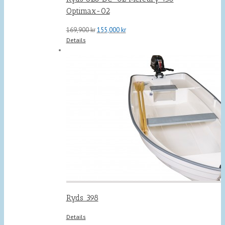
Optimax-02
Det
Det
169,900
kr
155,000
kr
ursprungliga
nuvarande
Details
priset
priset
var:
är:
169,900 kr.
155,000 kr.
Ryds 398
Details