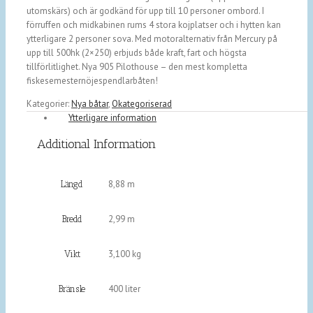
utomskärs) och är godkänd för upp till 10 personer ombord. I
förruffen och midkabinen rums 4 stora kojplatser och i hytten kan
ytterligare 2 personer sova. Med motoralternativ från Mercury på
upp till 500hk (2×250) erbjuds både kraft, fart och högsta
tillförlitlighet. Nya 905 Pilothouse – den mest kompletta
fiskesemesternöjespendlarbåten!
Kategorier:
Nya båtar
,
Okategoriserad
Ytterligare information
Additional Information
8,88 m
Längd
2,99 m
Bredd
3,100 kg
Vikt
400 liter
Bränsle