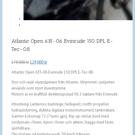
Atlantic Open 635-06 Evinrude 150 DPL E-
Tec-08
Det
Det
179,000
kr
129,000
kr
ursprungliga
nuvarande
Atlantic Open 635-06 Evinrude 150 DPL E-Tec-08.
priset
priset
var:
är:
Stor och rejäl styrpulpetare från Atlantic. Utrymmet i pulpeten
179,000 kr.
129,000 kr.
används som stort stuvutrymme.
Motorn är en kraftfull direktinsprutad V6 2-taktare från Evinrude.
Utrustning: Lanternor, badstege, helkapell, rostfri propeller,
hydraulstyrning, dubbla digitala motorinstrument, tankmätare,
Garmin Echomap 72 (7 tums gps), flip-up-stolar, bord med
soldynsats i fören, dynor i fören och aktern, flagga med fäste,
spöhållare, .
Obs trailern på bilderna ingår, 30 km/h båtvagn.