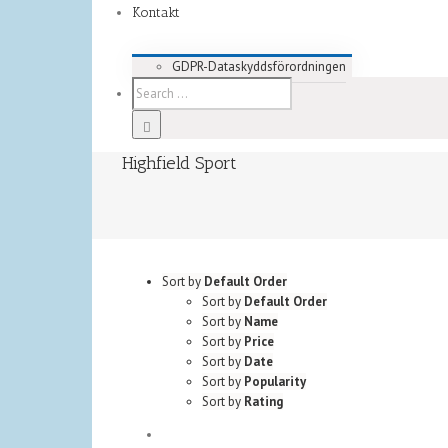
Kontakt
GDPR-Dataskyddsförordningen
Highfield Sport
Sort by
Default Order
Sort by
Default Order
Sort by
Name
Sort by
Price
Sort by
Date
Sort by
Popularity
Sort by
Rating