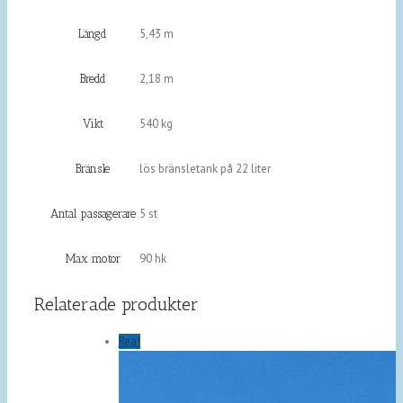
5,43 m
Längd
2,18 m
Bredd
540 kg
Vikt
lös bränsletank på 22 liter
Bränsle
5 st
Antal passagerare
90 hk
Max motor
Relaterade produkter
Rea!