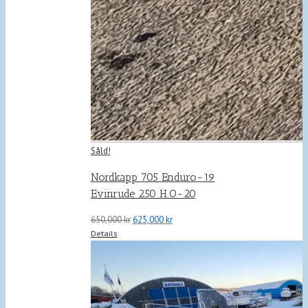
Såld!
Nordkapp 705 Enduro-19
Evinrude 250 H.O-20
Det
Det
650,000
kr
625,000
kr
ursprungliga
nuvarande
Details
priset
priset
var:
är:
650,000 kr.
625,000 kr.