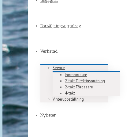
Begagnat
Försäljningsuppdrag
Verkstad
Service
Inombordare
2-takt Direktinsprutning
2-takt Förgasare
4-takt
Vinteruppställning
Nyheter