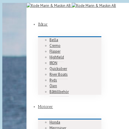
Båtar
Bella
Cremo
Flipper
Highfield
IRON
Quicksilver
River Boats
Ryds
Öien
Båttillbehör
Motorer
Honda
Mercruiser