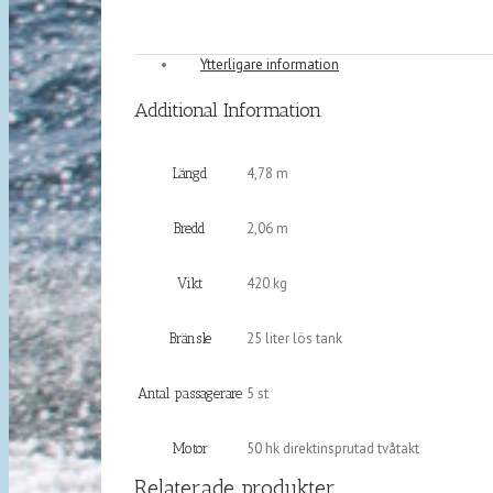
Ytterligare information
Additional Information
4,78 m
Längd
2,06 m
Bredd
420 kg
Vikt
25 liter lös tank
Bränsle
5 st
Antal passagerare
50 hk direktinsprutad tvåtakt
Motor
Relaterade produkter