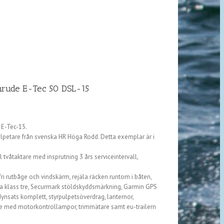
nrude E-Tec 50 DSL-15
 E-Tec-15.
lpetare från svenska HR Höga Rodd. Detta exemplar är i
tvåtaktare med insprutning 3 års serviceintervall,
fri rutbåge och vindskärm, rejäla räcken runtom i båten,
la klass tre, Securmark stöldskyddsmärkning, Garmin GPS
ynsats komplett, styrpulpetsöverdrag, lanternor,
re med motorkontrollampor, trimmätare samt eu-trailern