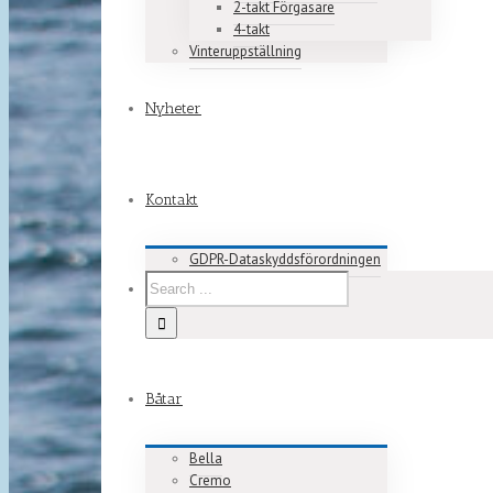
2-takt Förgasare
4-takt
Vinteruppställning
Nyheter
Kontakt
GDPR-Dataskyddsförordningen
Båtar
Bella
Cremo